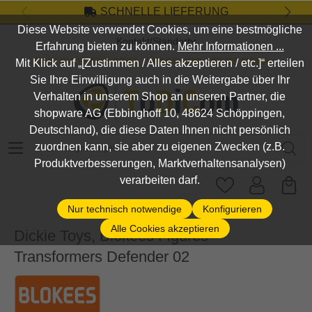
SCHNELLE LIEFERUNG
Zum Hauptinhalt springen
Diese Website verwendet Cookies, um eine bestmögliche
Kontakt/Standort
Erfahrung bieten zu können.
Mehr Informationen ...
DEIN SHOP FÜR SPIEL, SPASS UND VIELES MEHR...
Mit Klick auf „[Zustimmen / Alles akzeptieren / etc.]“ erteilen
Sie Ihre Einwilligung auch in die Weitergabe über Ihr
Verhalten in unserem Shop an unseren Partner, die
shopware AG (Ebbinghoff 10, 48624 Schöppingen,
Deutschland), die diese Daten Ihnen nicht persönlich
Suchbegriff eingeben ...
zuordnen kann, sie aber zu eigenen Zwecken (z.B.
Produktverbesserungen, Marktverhaltensanalysen)
verarbeiten darf.
Nur technisch notwendige
Konfigurieren
Alle Cookies akzeptieren
Dickie Toys, Blokees Figures
Transformers Defender 02