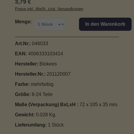
Regulärer Preis:
3,79 €
Preise inkl. MwSt. zzgl. Versandkosten
Menge:
In den Warenkorb
Art.Nr.:
046033
EAN:
4006333103414
Hersteller:
Blokees
Hersteller.Nr.:
201120007
Farbe:
mehrfarbig
Größe:
8-24 Teile
Maße (Verpackung) BxLxH :
72 x 105 x 35 mm.
Gewicht:
0.028 Kg.
Lieferumfang:
1 Stück