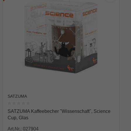
SATZUMA
Durchschnittliche Bewertung von 0 von 5 Sternen
SATZUMA Kaffeebecher "Wissenschaft", Science
Cup, Glas
Art.Nr.: 027904