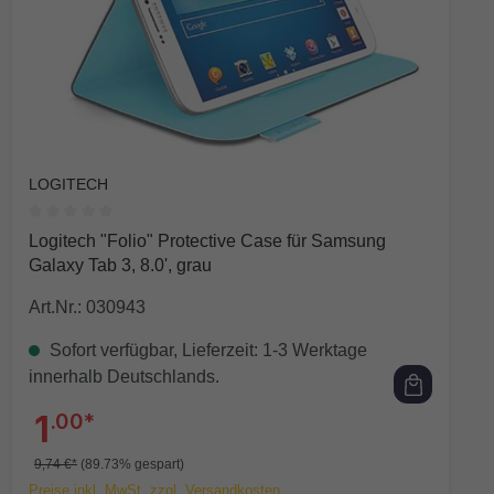
LOGITECH
Durchschnittliche Bewertung von 0 von 5 Sternen
Logitech "Folio" Protective Case für Samsung
Galaxy Tab 3, 8.0', grau
Art.Nr.: 030943
Sofort verfügbar, Lieferzeit: 1-3 Werktage
innerhalb Deutschlands.
1
.00*
9,74 €*
(89.73% gespart)
Preise inkl. MwSt. zzgl. Versandkosten