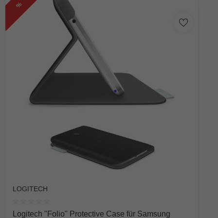
%
LOGITECH
Durchschnittliche Bewertung von 0 von 5 Sternen
Logitech "Folio" Protective Case für Samsung