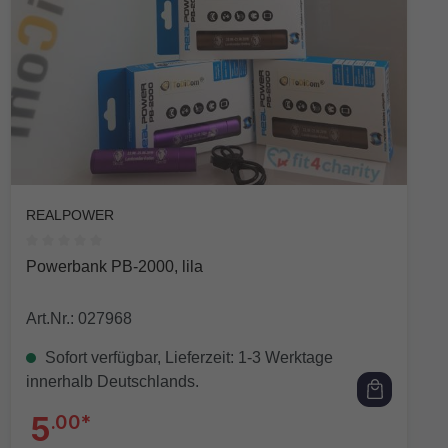
REALPOWER
Durchschnittliche Bewertung von 0 von 5 Sternen
Powerbank PB-2000, lila
Art.Nr.: 027968
Sofort verfügbar, Lieferzeit: 1-3 Werktage
innerhalb Deutschlands.
5
.00*