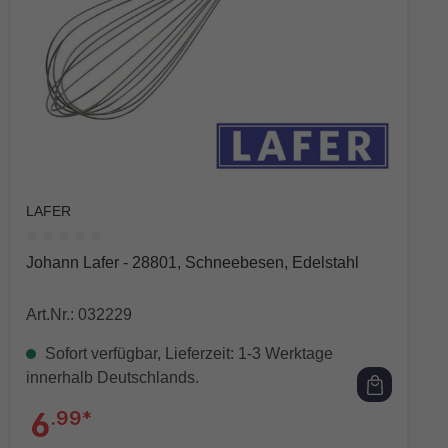
LAFER
Durchschnittliche Bewertung von 0 von 5 Sternen
Johann Lafer - 28801, Schneebesen, Edelstahl
Art.Nr.: 032229
Sofort verfügbar, Lieferzeit: 1-3 Werktage
innerhalb Deutschlands.
6
.99*