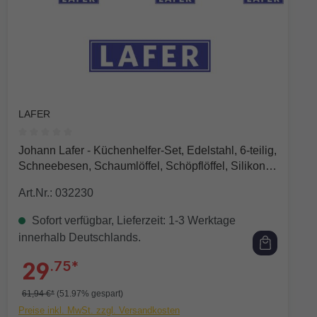
LAFER
Durchschnittliche Bewertung von 0 von 5 Sternen
Johann Lafer - Küchenhelfer-Set, Edelstahl, 6-teilig,
Schneebesen, Schaumlöffel, Schöpflöffel, Silikon
Spachtel, Reibe, Pfannenwender
Art.Nr.: 032230
Sofort verfügbar, Lieferzeit: 1-3 Werktage
innerhalb Deutschlands.
29
.75*
61,94 €*
(51.97% gespart)
Preise inkl. MwSt. zzgl. Versandkosten