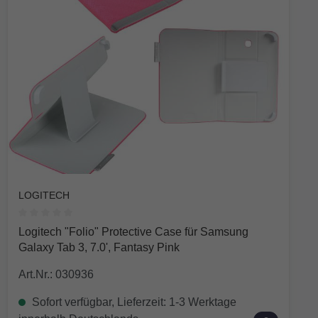
LOGITECH
Durchschnittliche Bewertung von 0 von 5 Sternen
Logitech "Folio" Protective Case für Samsung
Galaxy Tab 3, 7.0', Fantasy Pink
Art.Nr.: 030936
Sofort verfügbar, Lieferzeit: 1-3 Werktage