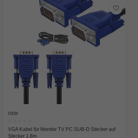
OEM
Durchschnittliche Bewertung von 0 von 5 Sternen
VGA Kabel für Monitor TV PC SUB-D Stecker auf
Stecker 1.8m