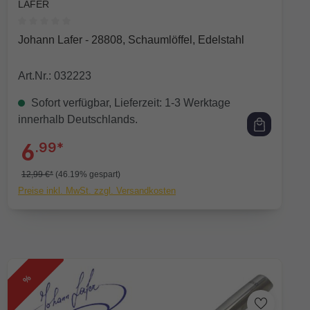
LAFER
Durchschnittliche Bewertung von 0 von 5 Sternen
Johann Lafer - 28808, Schaumlöffel, Edelstahl
Art.Nr.: 032223
Sofort verfügbar, Lieferzeit: 1-3 Werktage
innerhalb Deutschlands.
6
.99*
12,99 €*
(46.19% gespart)
Preise inkl. MwSt. zzgl. Versandkosten
%