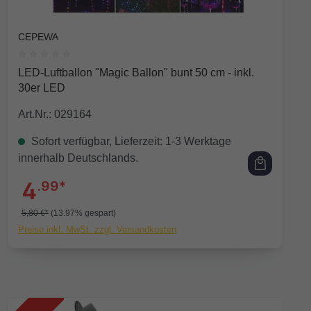
CEPEWA
Durchschnittliche Bewertung von 0 von 5 Sternen
LED-Luftballon "Magic Ballon" bunt 50 cm - inkl.
30er LED
Art.Nr.: 029164
Sofort verfügbar, Lieferzeit: 1-3 Werktage
innerhalb Deutschlands.
4
.99*
5,80 €*
(13.97% gespart)
Preise inkl. MwSt. zzgl. Versandkosten