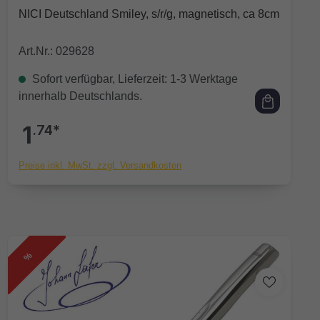
Durchschnittliche Bewertung von 0 von 5 Sternen
NICI Deutschland Smiley, s/r/g, magnetisch, ca 8cm
Art.Nr.: 029628
Sofort verfügbar, Lieferzeit: 1-3 Werktage
innerhalb Deutschlands.
1
.74*
Preise inkl. MwSt. zzgl. Versandkosten
%