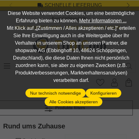
SCHNELLE LIEFERUNG
Zum Hauptinhalt springen
Diese Website verwendet Cookies, um eine bestmögliche
Kontakt/Standort
Erfahrung bieten zu können.
Mehr Informationen ...
DEIN SHOP FÜR SPIEL, SPASS UND VIELES MEHR...
Mit Klick auf „[Zustimmen / Alles akzeptieren / etc.]“ erteilen
Sie Ihre Einwilligung auch in die Weitergabe über Ihr
Verhalten in unserem Shop an unseren Partner, die
shopware AG (Ebbinghoff 10, 48624 Schöppingen,
Deutschland), die diese Daten Ihnen nicht persönlich
Suchbegriff eingeben ...
zuordnen kann, sie aber zu eigenen Zwecken (z.B.
Produktverbesserungen, Marktverhaltensanalysen)
verarbeiten darf.
Nur technisch notwendige
Konfigurieren
Alle Cookies akzeptieren
Produkte filtern
Rund ums Zuhause