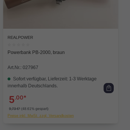
REALPOWER
Durchschnittliche Bewertung von 0 von 5 Sternen
Powerbank PB-2000, braun
Art.Nr.: 027967
Sofort verfügbar, Lieferzeit: 1-3 Werktage
innerhalb Deutschlands.
5
.00*
9,73 €*
(48.61% gespart)
Preise inkl. MwSt. zzgl. Versandkosten