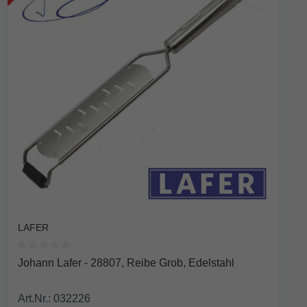
LAFER
Durchschnittliche Bewertung von 0 von 5 Sternen
Johann Lafer - 28807, Reibe Grob, Edelstahl
Art.Nr.: 032226