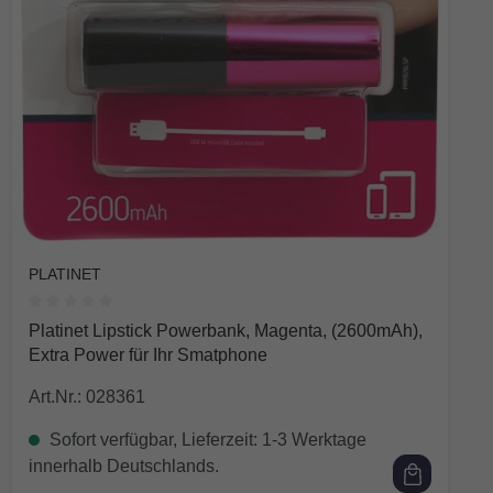
PLATINET
Durchschnittliche Bewertung von 0 von 5 Sternen
Platinet Lipstick Powerbank, Magenta, (2600mAh),
Extra Power für Ihr Smatphone
Art.Nr.: 028361
Sofort verfügbar, Lieferzeit: 1-3 Werktage
innerhalb Deutschlands.