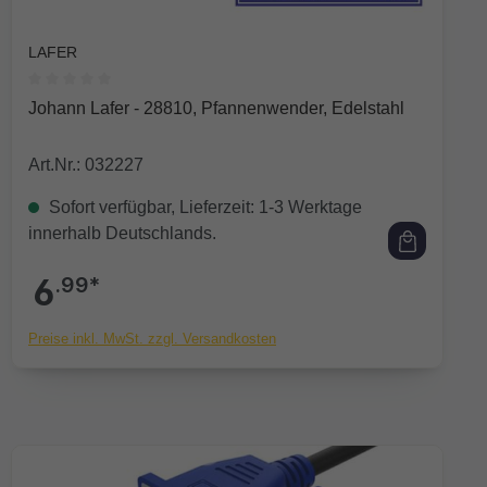
LAFER
Durchschnittliche Bewertung von 0 von 5 Sternen
Johann Lafer - 28810, Pfannenwender, Edelstahl
Art.Nr.: 032227
Sofort verfügbar, Lieferzeit: 1-3 Werktage
innerhalb Deutschlands.
6
.99*
Preise inkl. MwSt. zzgl. Versandkosten