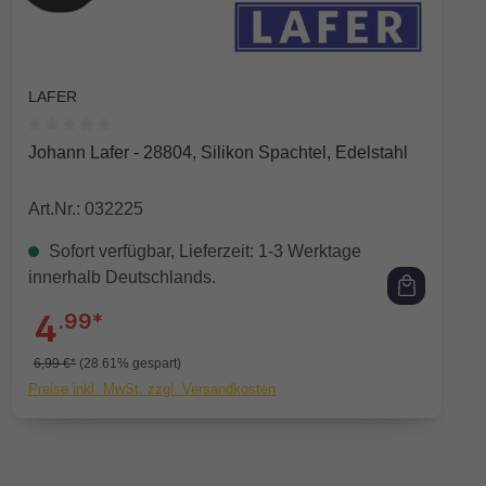
LAFER
Durchschnittliche Bewertung von 0 von 5 Sternen
Johann Lafer - 28804, Silikon Spachtel, Edelstahl
Art.Nr.: 032225
Sofort verfügbar, Lieferzeit: 1-3 Werktage
innerhalb Deutschlands.
4
.99*
6,99 €*
(28.61% gespart)
Preise inkl. MwSt. zzgl. Versandkosten