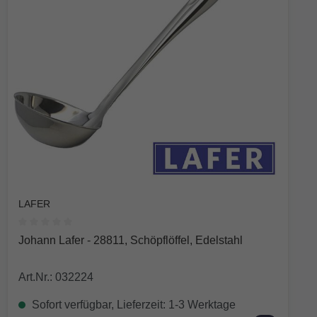
LAFER
Durchschnittliche Bewertung von 0 von 5 Sternen
Johann Lafer - 28811, Schöpflöffel, Edelstahl
Art.Nr.: 032224
Sofort verfügbar, Lieferzeit: 1-3 Werktage