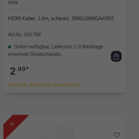
OEM
Durchschnittliche Bewertung von 0 von 5 Sternen
HDMI Kabel, 1,8m, schwarz, 389G1848GAA502
Art.Nr.: 031766
Sofort verfügbar, Lieferzeit: 1-3 Werktage
innerhalb Deutschlands.
2
.99*
Preise inkl. MwSt. zzgl. Versandkosten
%