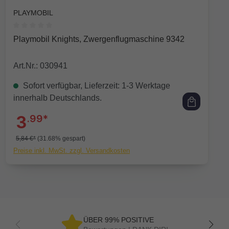
PLAYMOBIL
Durchschnittliche Bewertung von 0 von 5 Sternen
Playmobil Knights, Zwergenflugmaschine 9342
Art.Nr.: 030941
Sofort verfügbar, Lieferzeit: 1-3 Werktage
innerhalb Deutschlands.
3
.99*
5,84 €*
(31.68% gespart)
Preise inkl. MwSt. zzgl. Versandkosten
ÜBER 99% POSITIVE