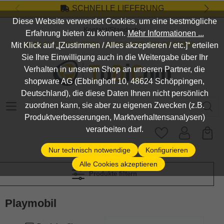
SCHNELLE LIEFERUNG
Zum Hauptinhalt springen
Diese Website verwendet Cookies, um eine bestmögliche
Kontakt/Standort
Erfahrung bieten zu können.
Mehr Informationen ...
DEIN SHOP FÜR SPIEL, SPASS UND VIELES MEHR...
Mit Klick auf „[Zustimmen / Alles akzeptieren / etc.]“ erteilen
Sie Ihre Einwilligung auch in die Weitergabe über Ihr
Verhalten in unserem Shop an unseren Partner, die
shopware AG (Ebbinghoff 10, 48624 Schöppingen,
Deutschland), die diese Daten Ihnen nicht persönlich
Suchbegriff eingeben ...
zuordnen kann, sie aber zu eigenen Zwecken (z.B.
Produktverbesserungen, Marktverhaltensanalysen)
verarbeiten darf.
Nur technisch notwendige
Konfigurieren
Alle Cookies akzeptieren
Produkte filtern
Playmobil