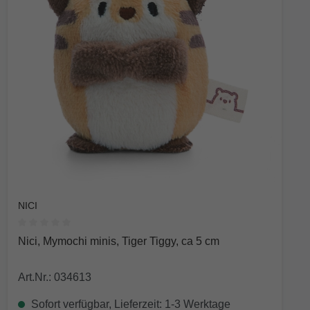
NICI
Durchschnittliche Bewertung von 0 von 5 Sternen
Nici, Mymochi minis, Tiger Tiggy, ca 5 cm
Art.Nr.: 034613
Sofort verfügbar, Lieferzeit: 1-3 Werktage