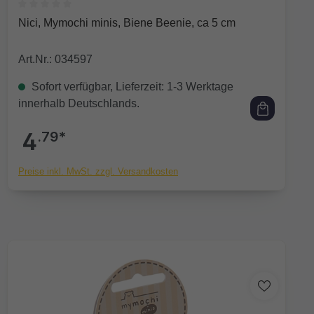
Durchschnittliche Bewertung von 0 von 5 Sternen
Nici, Mymochi minis, Biene Beenie, ca 5 cm
Art.Nr.: 034597
Sofort verfügbar, Lieferzeit: 1-3 Werktage
innerhalb Deutschlands.
4
.79*
Preise inkl. MwSt. zzgl. Versandkosten