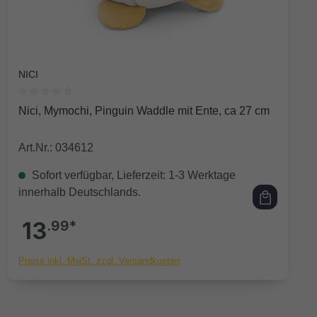
NICI
Durchschnittliche Bewertung von 0 von 5 Sternen
Nici, Mymochi, Pinguin Waddle mit Ente, ca 27 cm
Art.Nr.: 034612
Sofort verfügbar, Lieferzeit: 1-3 Werktage
innerhalb Deutschlands.
13
.99*
Preise inkl. MwSt. zzgl. Versandkosten