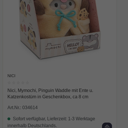
NICI
Durchschnittliche Bewertung von 0 von 5 Sternen
Nici, Mymochi, Pinguin Waddle mit Ente u.
Katzenkostüm in Geschenkbox, ca 8 cm
Art.Nr.: 034614
Sofort verfügbar, Lieferzeit: 1-3 Werktage
innerhalb Deutschlands.