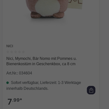
NICI
Durchschnittliche Bewertung von 0 von 5 Sternen
Nici, Mymochi, Bär Nomo mit Pommes u.
Bienenkostüm in Geschenkbox, ca 8 cm
Art.Nr.: 034604
Sofort verfügbar, Lieferzeit: 1-3 Werktage
innerhalb Deutschlands.
7
.99*