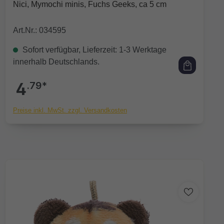
Durchschnittliche Bewertung von 0 von 5 Sternen
Nici, Mymochi minis, Fuchs Geeks, ca 5 cm
Art.Nr.: 034595
Sofort verfügbar, Lieferzeit: 1-3 Werktage
innerhalb Deutschlands.
4
.79*
Preise inkl. MwSt. zzgl. Versandkosten