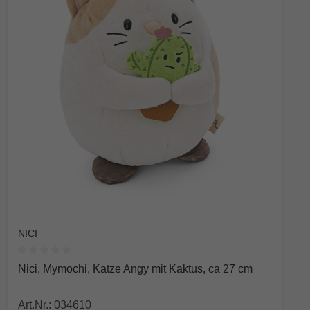
NICI
Durchschnittliche Bewertung von 0 von 5 Sternen
Nici, Mymochi, Katze Angy mit Kaktus, ca 27 cm
Art.Nr.: 034610