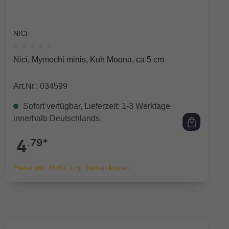
NICI
Durchschnittliche Bewertung von 0 von 5 Sternen
Nici, Mymochi minis, Kuh Moona, ca 5 cm
Art.Nr.: 034599
Sofort verfügbar, Lieferzeit: 1-3 Werktage
innerhalb Deutschlands.
4
.79*
Preise inkl. MwSt. zzgl. Versandkosten