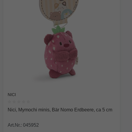
NICI
Durchschnittliche Bewertung von 0 von 5 Sternen
Nici, Mymochi minis, Bär Nomo Erdbeere, ca 5 cm
Art.Nr.: 045952