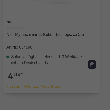
NICI
Durchschnittliche Bewertung von 0 von 5 Sternen
Nici, Mymochi minis, Küken Tschieps, ca 5 cm
Art.Nr.: 034598
Sofort verfügbar, Lieferzeit: 1-3 Werktage
innerhalb Deutschlands.
4
.89*
Preise inkl. MwSt. zzgl. Versandkosten