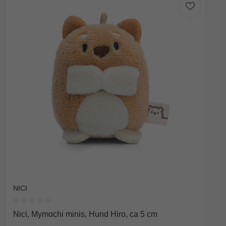
NICI
Durchschnittliche Bewertung von 0 von 5 Sternen
Nici, Mymochi minis, Hund Hiro, ca 5 cm