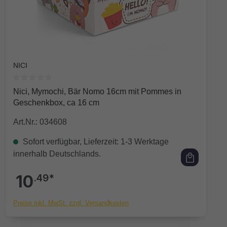
NICI
Durchschnittliche Bewertung von 0 von 5 Sternen
Nici, Mymochi, Bär Nomo 16cm mit Pommes in
Geschenkbox, ca 16 cm
Art.Nr.: 034608
Sofort verfügbar, Lieferzeit: 1-3 Werktage
innerhalb Deutschlands.
10
.49*
Preise inkl. MwSt. zzgl. Versandkosten