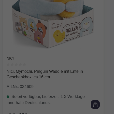
NICI
Durchschnittliche Bewertung von 0 von 5 Sternen
Nici, Mymochi, Pinguin Waddle mit Ente in
Geschenkbox, ca 16 cm
Art.Nr.: 034609
Sofort verfügbar, Lieferzeit: 1-3 Werktage
innerhalb Deutschlands.