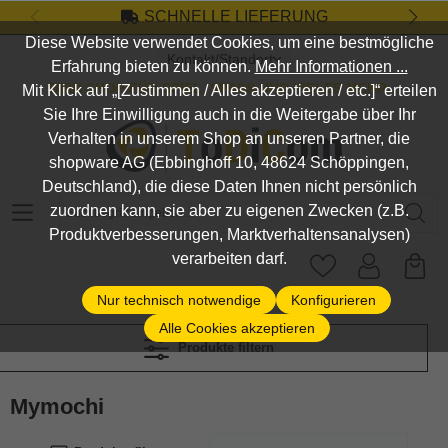
SCHNELLE LIEFERUNG
Zum Hauptinhalt springen
Diese Website verwendet Cookies, um eine bestmögliche
Kontakt/Standort
Erfahrung bieten zu können.
Mehr Informationen ...
DEIN SHOP FÜR SPIEL, SPASS UND VIELES MEHR...
Mit Klick auf „[Zustimmen / Alles akzeptieren / etc.]“ erteilen
Sie Ihre Einwilligung auch in die Weitergabe über Ihr
Verhalten in unserem Shop an unseren Partner, die
shopware AG (Ebbinghoff 10, 48624 Schöppingen,
Deutschland), die diese Daten Ihnen nicht persönlich
Suchbegriff eingeben ...
zuordnen kann, sie aber zu eigenen Zwecken (z.B.
Produktverbesserungen, Marktverhaltensanalysen)
verarbeiten darf.
Nur technisch notwendige
Konfigurieren
Alle Cookies akzeptieren
Produkte filtern
Mymochi