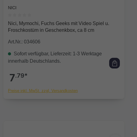
NICI
Durchschnittliche Bewertung von 0 von 5 Sternen
Nici, Mymochi, Fuchs Geeks mit Video Spiel u.
Froschkostüm in Geschenkbox, ca 8 cm
Art.Nr.: 034606
Sofort verfügbar, Lieferzeit: 1-3 Werktage
innerhalb Deutschlands.
7
.79*
Preise inkl. MwSt. zzgl. Versandkosten