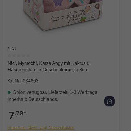
NICI
Durchschnittliche Bewertung von 0 von 5 Sternen
Nici, Mymochi, Katze Angy mit Kaktus u.
Hasenkostüm in Geschenkbox, ca 8cm
Art.Nr.: 034603
Sofort verfügbar, Lieferzeit: 1-3 Werktage
innerhalb Deutschlands.
7
.79*
Preise inkl. MwSt. zzgl. Versandkosten