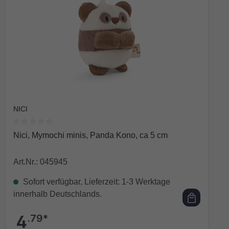
NICI
Durchschnittliche Bewertung von 0 von 5 Sternen
Nici, Mymochi minis, Panda Kono, ca 5 cm
Art.Nr.: 045945
Sofort verfügbar, Lieferzeit: 1-3 Werktage
innerhalb Deutschlands.
4
.79*