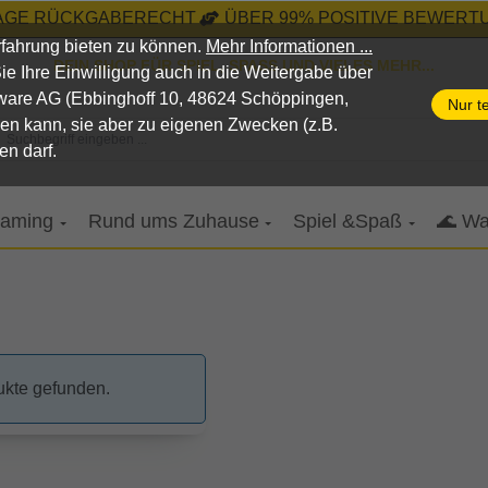
TAGE RÜCKGABERECHT
ÜBER 99% POSITIVE BEWERTU
fahrung bieten zu können.
Mehr Informationen ...
DEIN SHOP FÜR SPIEL, SPASS UND VIELES MEHR...
n Sie Ihre Einwilligung auch in die Weitergabe über
pware AG (Ebbinghoff 10, 48624 Schöppingen,
Nur t
nen kann, sie aber zu eigenen Zwecken (z.B.
Suchbegriff eingeben ...
en darf.
aming
Rund ums Zuhause
Spiel &Spaß
🌊 Wa
ukte gefunden.