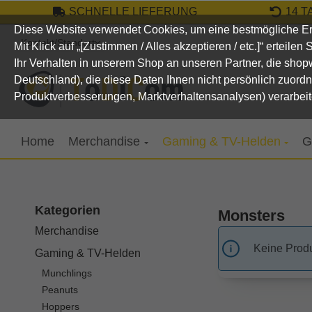
SCHNELLE LIEFERUNG
14 
um Hauptinhalt springen
Zur Suche springen
Zur Hauptnavigation springen
Diese Website verwendet Cookies, um eine bestmögliche Er
Kontakt/Standort
Mit Klick auf „[Zustimmen / Alles akzeptieren / etc.]“ erteile
Ihr Verhalten in unserem Shop an unseren Partner, die sho
Deutschland), die diese Daten Ihnen nicht persönlich zuord
Produktverbesserungen, Marktverhaltensanalysen) verarbeit
Home
Merchandise
Gaming & TV-Helden
G
Kategorien
Monsters
Merchandise
Keine Prod
Gaming & TV-Helden
Munchlings
Peanuts
Hoppers