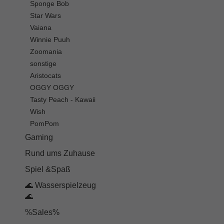
Sponge Bob
Star Wars
Vaiana
Winnie Puuh
Zoomania
sonstige
Aristocats
OGGY OGGY
Tasty Peach - Kawaii
Wish
PomPom
Gaming
Rund ums Zuhause
Spiel &Spaß
🌊 Wasserspielzeug
🌊
%Sales%