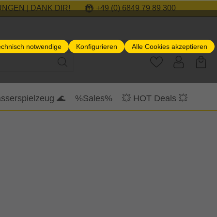
NGEN | DANK DIR!
+49 (0) 6849 79 89 300
echnisch notwendige
Konfigurieren
Alle Cookies akzeptieren
sserspielzeug 🌊
%Sales%
💥 HOT Deals 💥