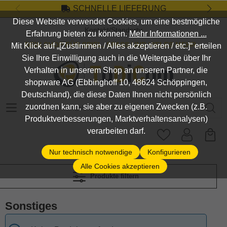
SCHNELLE LIEFERUNG
Zum Hauptinhalt springen
Diese Website verwendet Cookies, um eine bestmögliche
Kontakt/Standort
Erfahrung bieten zu können.
Mehr Informationen ...
DEIN SHOP FÜR SPIEL, SPASS UND VIELES MEHR...
Mit Klick auf „[Zustimmen / Alles akzeptieren / etc.]“ erteilen
Sie Ihre Einwilligung auch in die Weitergabe über Ihr
Verhalten in unserem Shop an unseren Partner, die
shopware AG (Ebbinghoff 10, 48624 Schöppingen,
Deutschland), die diese Daten Ihnen nicht persönlich
Suchbegriff eingeben ...
zuordnen kann, sie aber zu eigenen Zwecken (z.B.
Produktverbesserungen, Marktverhaltensanalysen)
verarbeiten darf.
Nur technisch notwendige
Konfigurieren
Alle Cookies akzeptieren
Produkte filtern
Sonstiges