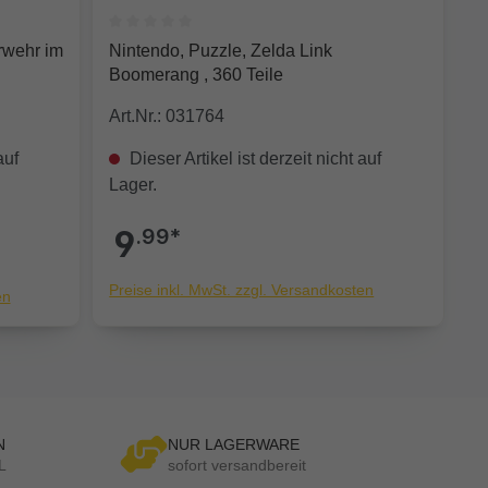
 0 von 5 Sternen
Durchschnittliche Bewertung von 0 von 5 Sterne
rwehr im
Nintendo, Puzzle, Zelda Link
Boomerang , 360 Teile
Art.Nr.: 031764
auf
Dieser Artikel ist derzeit nicht auf
Lager.
9
.99*
Preise inkl. MwSt. zzgl. Versandkosten
en
N
NUR LAGERWARE
L
sofort versandbereit