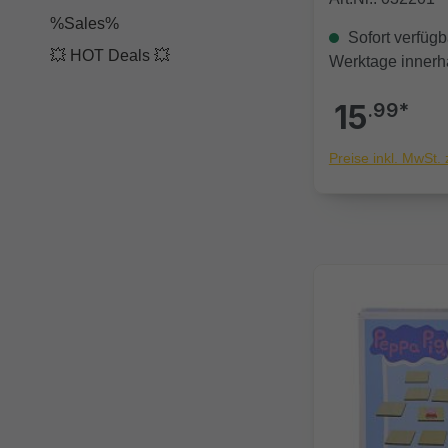
%Sales%
Sofort verfügba
💥 HOT Deals 💥
Werktage innerh
15
.99*
Preise inkl. MwSt.