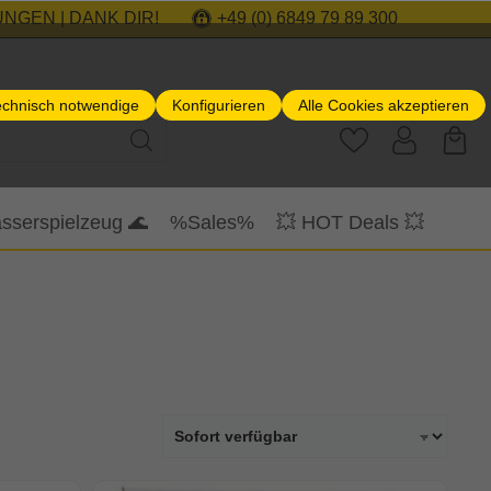
NGEN | DANK DIR!
+49 (0) 6849 79 89 300
echnisch notwendige
Konfigurieren
Alle Cookies akzeptieren
sserspielzeug 🌊
%Sales%
💥 HOT Deals 💥