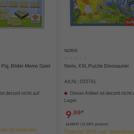
NORIS
e Bewertung von 0 von 5 Sternen
Durchschnittliche Bewertung von
 Pig, Bilder-Memo Spiel
Noris, XXL Puzzle Dinosaurier
Art.Nr.: 033741
ist derzeit nicht auf
Dieser Artikel ist derzeit nicht 
Lager.
9
.99*
11,99 €*
(16.68% gespart)
 zzgl. Versandkosten
Preise inkl. MwSt. zzgl. Versandkost