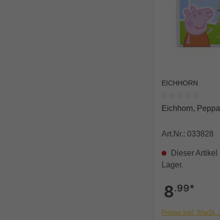
EICHHORN
Durchschnittlich
Eichhorn, Peppa
Art.Nr.: 033828
Dieser Artikel 
Lager.
8
.99*
Preise inkl. MwSt.