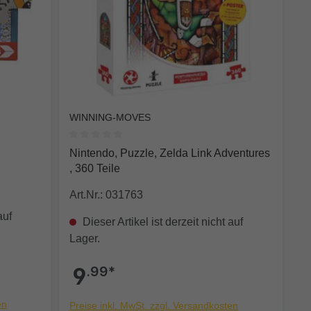
WINNING-MOVES
 0 von 5 Sternen
Durchschnittliche Bewertung von 0 von 5 Sterne
Nintendo, Puzzle, Zelda Link Adventures
, 360 Teile
Art.Nr.: 031763
auf
Dieser Artikel ist derzeit nicht auf
Lager.
9
.99*
en
Preise inkl. MwSt. zzgl. Versandkosten