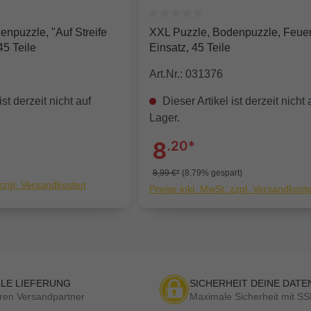
e Bewertung von 0 von 5 Sternen
Durchschnittliche Bewertung von
npuzzle, "Auf Streife
XXL Puzzle, Bodenpuzzle, Feue
45 Teile
Einsatz, 45 Teile
Art.Nr.: 031376
ist derzeit nicht auf
Dieser Artikel ist derzeit nicht 
Lager.
8
.20*
8,99 €*
(8.79% gespart)
 zzgl. Versandkosten
Preise inkl. MwSt. zzgl. Versandkost
LE LIEFERUNG
SICHERHEIT DEINE DATE
ren Versandpartner
Maximale Sicherheit mit SS