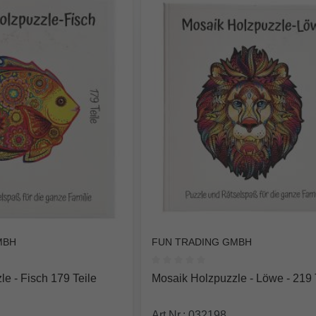
MBH
FUN TRADING GMBH
e Bewertung von 0 von 5 Sternen
Durchschnittliche Bewertung von
e - Fisch 179 Teile
Mosaik Holzpuzzle - Löwe - 219 
Art.Nr.: 032198