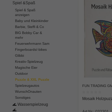
Spiel &Spaß
Spiel & Spaß
anzeigen
Baby und Kleinkinder
Barbie, Steffi & Co
BIG Bobby Car &
mehr
Feuerwehrmann Sam
Fingerboards/-bikes
Glibbi
Kreativ-Spielzeug
Magische Eier
Outdoor
Puzzle & XXL Puzzle
Spielzeugautos
FUN TRADING G
WunschOnauten
Durchschnittlich
Sonstiges
Mosaik Holzpuzzl
🌊 Wasserspielzeug
🌊
Art.Nr.: 032201