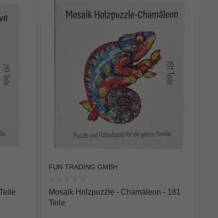
FUN TRADING GMBH
 0 von 5 Sternen
Durchschnittliche Bewertung von 0 von 5 Sterne
Teile
Mosaik Holzpuzzle - Chamäleon - 181
Teile