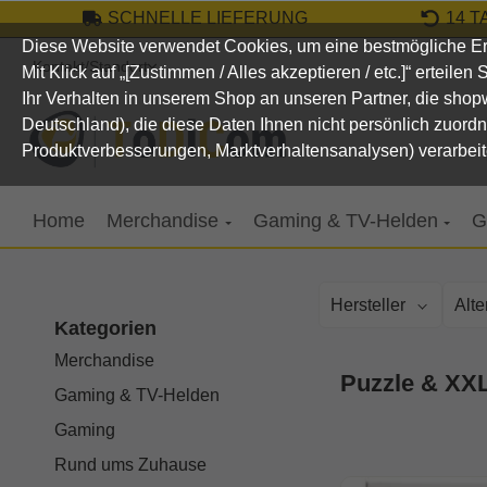
SCHNELLE LIEFERUNG
14 
um Hauptinhalt springen
Zur Suche springen
Zur Hauptnavigation springen
Diese Website verwendet Cookies, um eine bestmögliche Er
Kontakt/Standort
Mit Klick auf „[Zustimmen / Alles akzeptieren / etc.]“ erteile
Ihr Verhalten in unserem Shop an unseren Partner, die sho
Deutschland), die diese Daten Ihnen nicht persönlich zuord
Produktverbesserungen, Marktverhaltensanalysen) verarbeit
Home
Merchandise
Gaming & TV-Helden
G
Hersteller
Alt
Kategorien
Merchandise
Puzzle & XXL
Gaming & TV-Helden
Gaming
Rund ums Zuhause