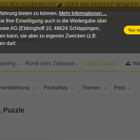
TAGE RÜCKGABERECHT
ÜBER 99% POSITIVE BEWERTU
fahrung bieten zu können.
Mehr Informationen ...
DEIN SHOP FÜR SPIEL, SPASS UND VIELES MEHR...
n Sie Ihre Einwilligung auch in die Weitergabe über
pware AG (Ebbinghoff 10, 48624 Schöppingen,
Nur t
nen kann, sie aber zu eigenen Zwecken (z.B.
Suchbegriff eingeben ...
en darf.
aming
Rund ums Zuhause
Spiel &Spaß
🌊 Wa
ersempfehlung
Produkttyp
Themen
Preis
 Puzzle