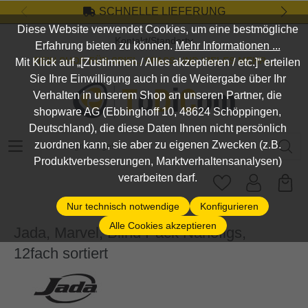
SCHNELLE LIEFERUNG
Zum Hauptinhalt springen
Diese Website verwendet Cookies, um eine bestmögliche
Kontakt/Standort
Erfahrung bieten zu können.
Mehr Informationen ...
DEIN SHOP FÜR SPIEL, SPASS UND VIELES MEHR...
Mit Klick auf „[Zustimmen / Alles akzeptieren / etc.]“ erteilen
Sie Ihre Einwilligung auch in die Weitergabe über Ihr
Verhalten in unserem Shop an unseren Partner, die
shopware AG (Ebbinghoff 10, 48624 Schöppingen,
Deutschland), die diese Daten Ihnen nicht persönlich
Suchbegriff eingeben ...
zuordnen kann, sie aber zu eigenen Zwecken (z.B.
Produktverbesserungen, Marktverhaltensanalysen)
verarbeiten darf.
Nur technisch notwendige
Konfigurieren
Alle Cookies akzeptieren
Jada, Marvel, Blind Pack Nanofigs,
12fach sortiert