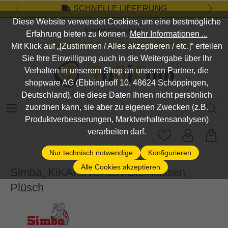
SCHNELLE LIEFERUNG
Zum Hauptinhalt springen
Diese Website verwendet Cookies, um eine bestmögliche
Kontakt/Standort
Erfahrung bieten zu können.
Mehr Informationen ...
DEIN SHOP FÜR SPIEL, SPASS UND VIELES MEHR...
Mit Klick auf „[Zustimmen / Alles akzeptieren / etc.]“ erteilen
Sie Ihre Einwilligung auch in die Weitergabe über Ihr
Verhalten in unserem Shop an unseren Partner, die
shopware AG (Ebbinghoff 10, 48624 Schöppingen,
Deutschland), die diese Daten Ihnen nicht persönlich
Suchbegriff eingeben ...
zuordnen kann, sie aber zu eigenen Zwecken (z.B.
Produktverbesserungen, Marktverhaltensanalysen)
verarbeiten darf.
Nur technisch notwendige
Konfigurieren
Alle Cookies akzeptieren
Simba, KiKANiNCHEN Sternkissen,
Plüsch