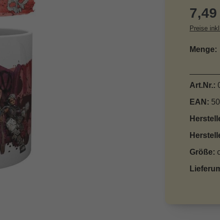
Reguläre
7,49
Preise ink
Menge:
Art.Nr.:
EAN:
50
Herstell
Herstell
Größe:
Lieferu