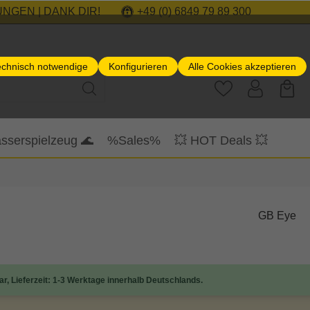
NGEN | DANK DIR!
+49 (0) 6849 79 89 300
echnisch notwendige
Konfigurieren
Alle Cookies akzeptieren
sserspielzeug 🌊
%Sales%
💥 HOT Deals 💥
GB Eye
ar, Lieferzeit: 1-3 Werktage innerhalb Deutschlands.