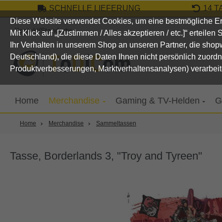
SCHNELLE LIEFERUNG
14 
um Hauptinhalt springen
Zur Suche springen
Zur Hauptnavigation springen
Diese Website verwendet Cookies, um eine bestmögliche Er
Kontakt/Standort
Mit Klick auf „[Zustimmen / Alles akzeptieren / etc.]“ erteile
Ihr Verhalten in unserem Shop an unseren Partner, die sho
Deutschland), die diese Daten Ihnen nicht persönlich zuord
Produktverbesserungen, Marktverhaltensanalysen) verarbeit
Home
Merchandise
Gaming & TV-Helden
G
Home
Merchandise
Sammeltassen
Tasse, Borderlands 3, "Troy and Tyreen"
Bildergalerie überspringen