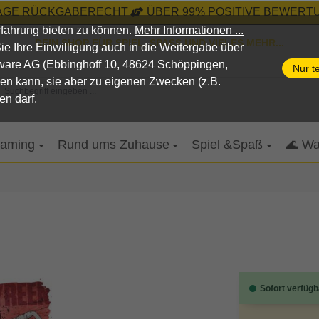
TAGE RÜCKGABERECHT
ÜBER 99% POSITIVE BEWERTU
fahrung bieten zu können.
Mehr Informationen ...
DEIN SHOP FÜR SPIEL, SPASS UND VIELES MEHR...
n Sie Ihre Einwilligung auch in die Weitergabe über
pware AG (Ebbinghoff 10, 48624 Schöppingen,
Nur t
nen kann, sie aber zu eigenen Zwecken (z.B.
Suchbegriff eingeben ...
en darf.
aming
Rund ums Zuhause
Spiel &Spaß
🌊 Wa
Sofort verfügb