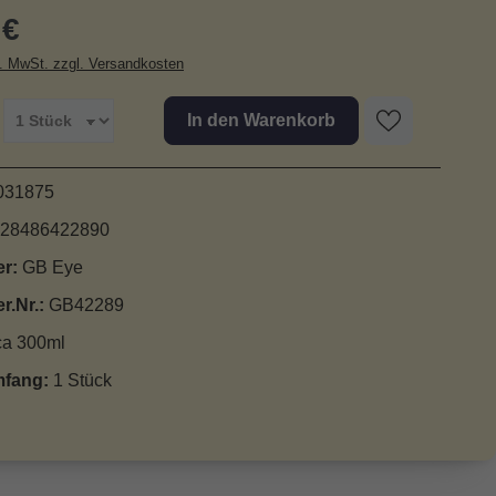
r Preis:
 €
l. MwSt. zzgl. Versandkosten
In den Warenkorb
031875
28486422890
er:
GB Eye
er.Nr.:
GB42289
ca 300ml
mfang:
1 Stück